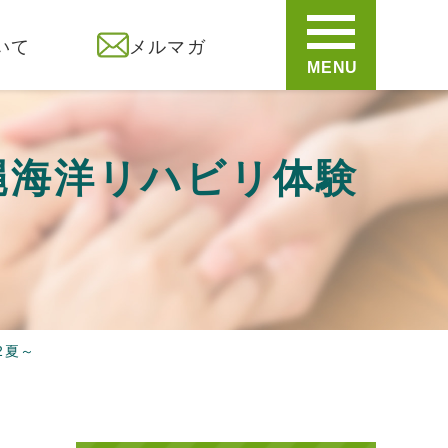
いて
メルマガ
MENU
沖縄海洋リハビリ体験
2夏～