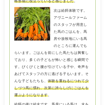
格形成に役立っていると感じました
。
次は給餌体験です。
アヴニールファーム
のスタッフが用意し
た馬のごはんを、馬
房や放牧地にいる馬
のところに運んでも
らいます。ごはんを前にした馬たちは興奮し
ており、多くの子どもが怖いと感じる瞬間で
す。びくびくと腰が引けている子や、奇声を
あげてスタッフの方に逃げる子もいます。そ
んな子どもたちも、
体験を重ねるにつれて少
しづつ馬に慣れ、次第に誇らしげにごはんを
運ぶようになります
。
給餌の後は給水です。馬房にいる馬は、水を