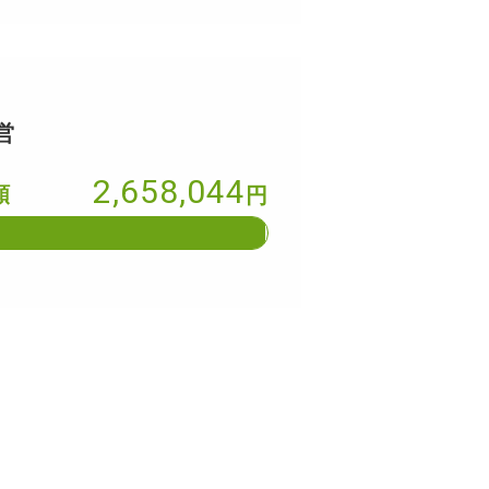
営
2,658,044
額
円