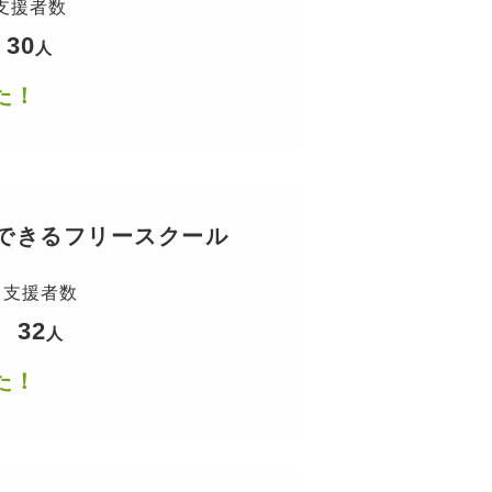
支援者数
30
人
た！
できるフリースクール
支援者数
32
人
た！