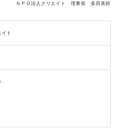
ＮＰＯ法人クリエイト 理事長 多田美鈴
エイト
0