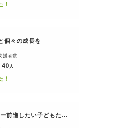
た！
と個々の成長を
支援者数
40
人
た！
 ー前進したい子どもたち