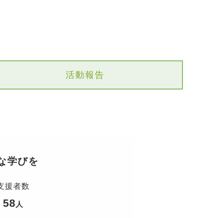
活動報告
な学びを
支援者数
58
人