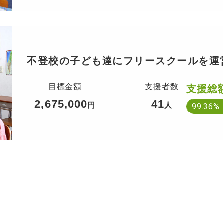
不登校の子ども達にフリースクールを運
目標金額
支援者数
支援総
2,675,000
41
円
人
99.36%