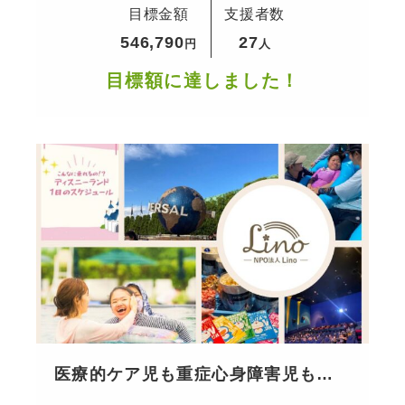
目標金額
支援者数
546,790
27
円
人
目標額に達しました！
医療的ケア児も重症心身障害児も、
家族との当たり前の日常を愉しめる