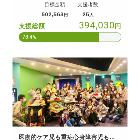
目標金額
支援者数
愉しめる社会へ
502,563
25
円
人
394,030
支援総額
円
78.4%
医療的ケア児も重症心身障害児も家