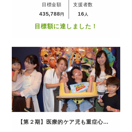
目標金額
支援者数
愉しめる社会へ
435,788
16
円
人
目標額に達しました！
【第２期】医療的ケア児も重症心身
障害児も家族との当たり前の日常を