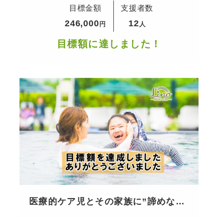
目標金額
支援者数
246,000
12
円
人
目標額に達しました！
医療的ケア児とその家族に”諦めな
い”勇気を届ける旅行を