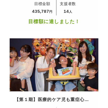
目標金額
支援者数
愉しめる社会へ
435,787
14
円
人
目標額に達しました！
【第１期】医療的ケア児も重症心身
障害児も家族との当たり前の日常を