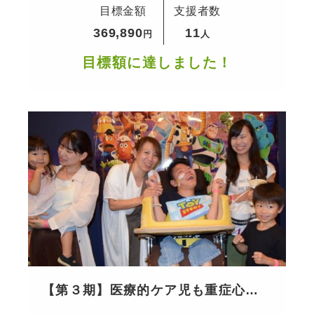
目標金額
支援者数
社会へ
369,890
11
円
人
目標額に達しました！
【第３期】医療的ケア児も重症心身
障害児も家族との当たり前の日常を