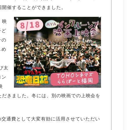
8回開催することができました。
、映
子ど
その
しめ
び太
ヨン
映
いただきました。冬には、別の映画での上映会を
の交通費として大変有効に活用させていただい