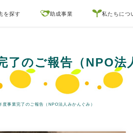
先を探す
助成事業
私たちにつ
業完了のご報告（NPO
3年度事業完了のご報告（NPO法人みかんぐみ）