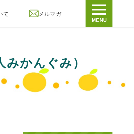
いて
メルマガ
MENU
法人みかんぐみ）