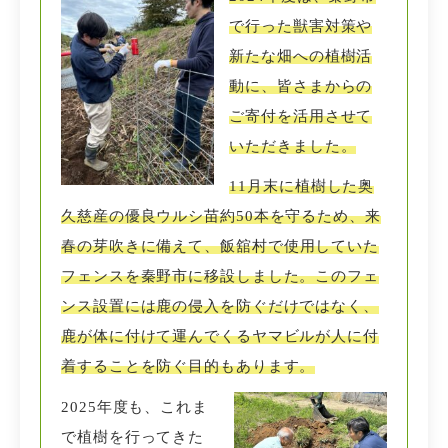
で行った獣害対策や
新たな畑への植樹活
動に、皆さまからの
ご寄付を活用させて
いただきました。
11月末に植樹した奥
久慈産の優良ウルシ苗約50本を守るため、来
春の芽吹きに備えて、
飯舘村で使用していた
フェンスを秦野市に移設しました。このフェ
ンス設置には鹿の侵入を防ぐだけではなく、
鹿が体に付けて運んでくるヤマビルが人に付
着することを防ぐ目的もあります。
2025年度も、これま
で植樹を行ってきた