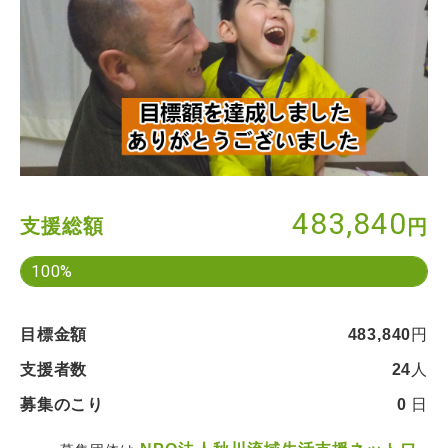
483,840
支援総額
円
100%
目標金額
483,840
円
支援者数
24
人
募集のこり
0
日