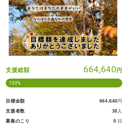
664,640
支援総額
円
100%
目標金額
664,640
円
支援者数
38
人
募集のこり
0
日