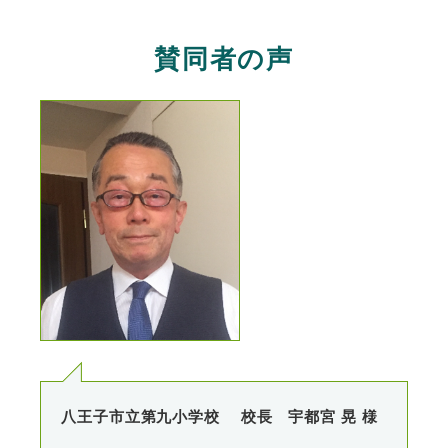
賛同者の声
八王子市立第九小学校 校長 宇都宮 晃 様