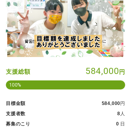
584,000
支援総額
円
100%
目標金額
584,000
円
支援者数
8
人
募集のこり
0
日