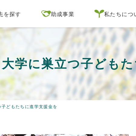
先を探す
助成事業
私たちにつ
ら大学に巣立つ子どもた
つ子どもたちに進学支援金を