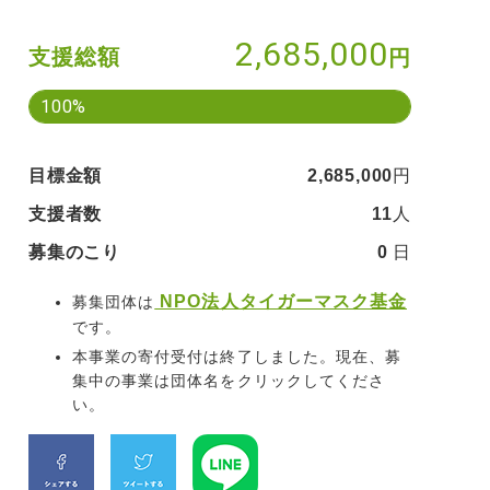
2,685,000
支援総額
円
100%
目標金額
2,685,000
円
支援者数
11
人
募集のこり
0
日
NPO法人タイガーマスク基金
募集団体は
です。
本事業の寄付受付は終了しました。現在、募
集中の事業は団体名をクリックしてくださ
い。