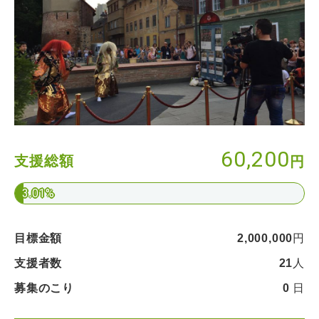
60,200
支援総額
円
3.01%
目標金額
2,000,000
円
支援者数
21
人
募集のこり
0
日