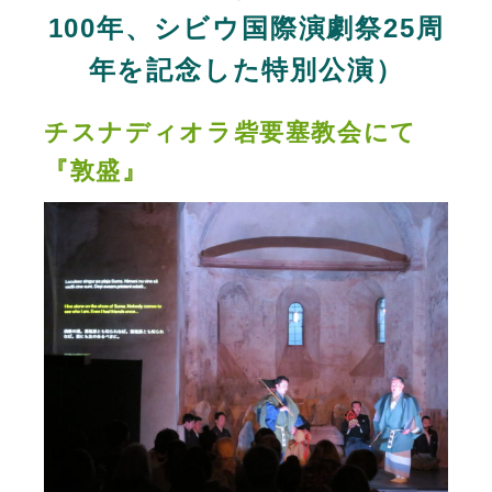
100年、シビウ国際演劇祭25周
年を記念した特別公演）
チスナディオラ砦要塞教会にて
『敦盛』