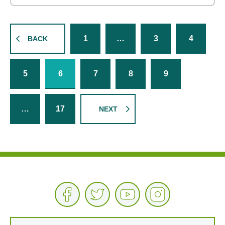
1
…
3
4
BACK
5
6
7
8
9
…
17
NEXT