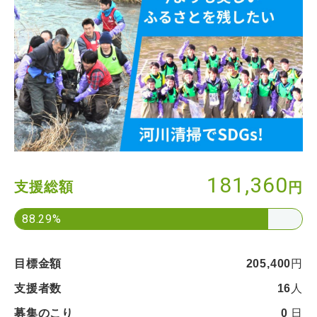
181,360
支援総額
円
88.29%
目標金額
205,400
円
支援者数
16
人
募集のこり
0
日