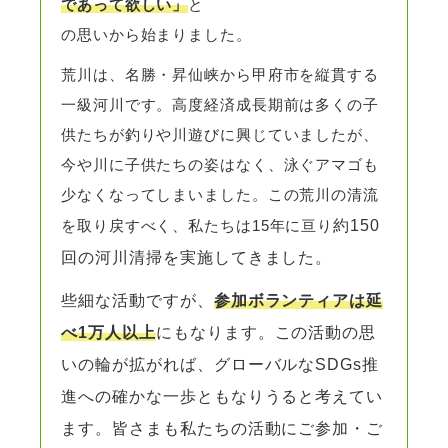
であって欲しい」
と
の思いから始まりました。
荒川は、名勝・昇仙峡から甲府市を縦貫する
一級河川です。高度経済成長期前は多くの子
供たちが釣りや川遊びに興じていましたが、
今や川に子供たちの姿はなく、泳ぐアマゴも
少なくなってしまいました。この荒川の清流
を取り戻すべく、私たちは15年に亘り
約150
回の河川清掃を実施してきました。
些細な活動ですが、
参加ボランティアは
延
べ1万人以上
にもなります。
この活動の思
いの輪が拡がれば、グローバルなSDGs推
進への確かな一歩ともなりうると考えてい
ます。
皆さまも私たちの活動にご参加・ご