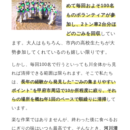
めて
毎回およそ100名
ものボランティアが参
加
し、
2トン車2台分ほ
どのごみを回収
してい
ます。大人はもちろん、市内の高校生たちが大
勢参加してくれているのも嬉しい限りです。
しかし、毎回100名で行うといっても川全体から見
れば清掃できる範囲は限られます。そこで私たち
は、
長年の経験から発見した“ごみの集まりやすい
ポイント”を甲府市周辺で10か所程度に絞り、それ
らの場所を概ね年1回のペースで順繰りに清掃
して
います。
楽な作業ではありませんが、終わった後に食べるお
にぎりの味はいつも最高です。そんなとき、
河川清