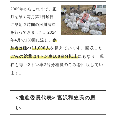
2009年からこれまで、正
月を除く毎月第1日曜日
に早朝２時間の河川清掃
を行ってきました。2024
年4月で150回に達し、
参
加者は
延べ
11,000人
を超えています。回収した
ごみの総量は4トン車100台分以上
にもなり、現
在も毎回2トン車2台分程度のごみを回収してい
ます。
<推進委員代表> 宮沢和史氏の思
い