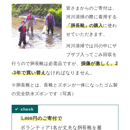
皆さまからのご寄付は、
河川清掃の際に着用する
「胴長靴」の購入
に使わ
せていただきます。
河川清掃では川の中にザ
ブザブ入ってごみ回収を
行うので胴長靴は必需品ですが、
損傷が激しく、2
-3年で買い替え
なければなりません。
※胴長靴とは、長靴とズボンが一体になったゴム製
の完全防水ズボンです（写真）
5,000円のご寄付で
ボランティア1名が丈夫な胴長靴を履