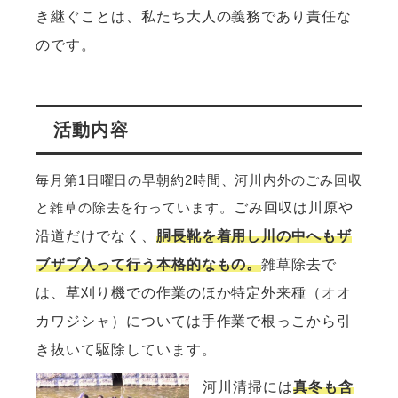
き継ぐことは、私たち大人の義務であり責任な
のです。
活動内容
毎月第1日曜日の早朝約2時間、河川内外のごみ回収
と雑草の除去を行っています。
ごみ回収は川原や
沿道だけでなく、
胴長靴を着用し川の中へもザ
ブザブ入って行う本格的なもの。
雑草除去で
は、草刈り機での作業のほか特定外来種（オオ
カワジシャ）については
手作業で根っこから
引
き抜いて駆除しています。
河川清掃には
真冬も含