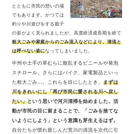
とともに市民の憩いの場
でもあります。かつては
釣りや川遊びをする親子
の姿がよく見られましたが、高度経済成長期を経て
粗大ごみや家庭からのごみ流入などにより、清流と
は呼べない姿に
なってしまいました。
中州や土手の草むらに散乱するビニールや発泡
スチロール、さらにはバイク、家電製品といっ
た粗大ごみ…。これらを目にしたとき、
まずは
川をきれいにし「再び市民に愛される川へ戻し
たい」
という思いで河川清掃を始めました。活
動が市民の目に留まることで、「ごみを捨てな
いようにしよう」という
意識も芽生えるはず。
自分たちが慣れ親しんだ荒川の清流を次代に引