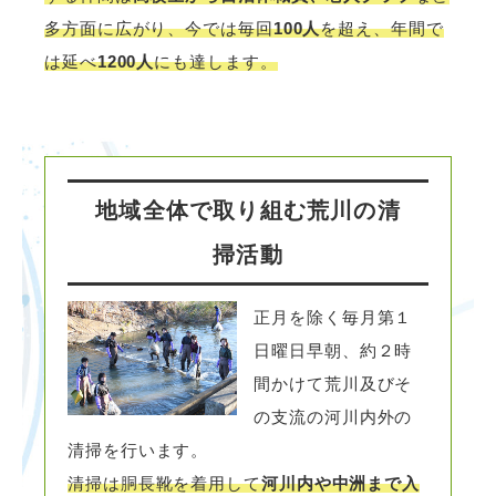
多方面に広がり、今では毎回
100人
を超え、年間で
は延べ
1200人
にも達します。
地域全体で取り組む荒川の清
掃活動
正月を除く毎月第１
日曜日早朝、約２時
間かけて荒川及びそ
の支流の河川内外の
清掃を行います。
清掃は胴長靴を着用して
河川内や中洲まで入