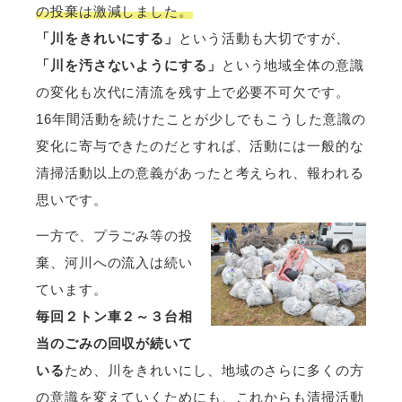
の投棄は激減しました。
「川をきれいにする」
という活動も大切ですが、
「川を汚さないようにする」
という地域全体の意識
の変化も次代に清流を残す上で必要不可欠です。
16年間活動を続けたことが少しでもこうした意識の
変化に寄与できたのだとすれば、活動には一般的な
清掃活動以上の意義があったと考えられ、報われる
思いです。
一方で、プラごみ等の投
棄、河川への流入は続い
ています。
毎回２トン車２～３台相
当のごみの回収が続いて
いる
ため、川をきれいにし、地域のさらに多くの方
の意識を変えていくためにも、これからも清掃活動