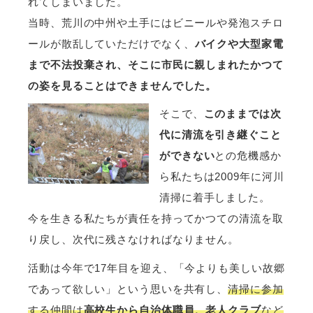
れてしまいました。
当時、荒川の中州や土手にはビニールや発泡スチロ
ールが散乱していただけでなく、
バイクや大型家電
まで不法投棄され、そこに市民に親しまれたかつて
の姿を見ることはできませんでした。
そこで、
このままでは次
代に清流を引き継ぐこと
ができない
との危機感か
ら私たちは2009年に河川
清掃に着手しました。
今を生きる私たちが責任を持ってかつての清流を取
り戻し、次代に残さなければなりません。
活動は今年で17年目を迎え、「今よりも美しい故郷
であって欲しい」という思いを共有し、
清掃に参加
する仲間は
高校生から自治体職員、老人クラブ
など