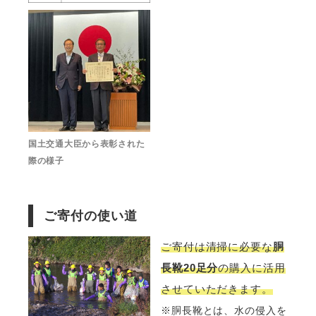
国土交通大臣から表彰された
際の様子
ご寄付の使い道
ご寄付は清掃に必要な
胴
長靴20足分
の購入に活用
させていただきます。
※胴長靴とは、水の侵入を