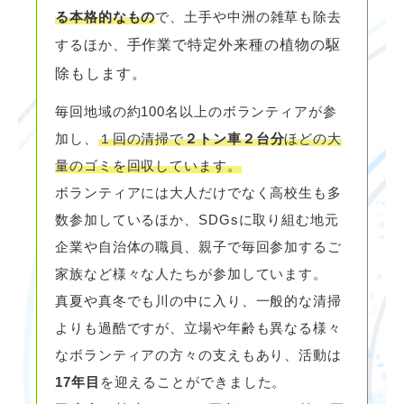
る本格的なもの
で、土手や中洲の雑草も除去
するほか、
手作業で
特定外来種の植物の駆
除もします。
毎回地域の約100名以上のボランティアが参
加し、
１回の清掃で
２トン車２台分
ほどの大
量のゴミを回収しています。
ボランティアには大人だけでなく高校生も多
数参加しているほか、SDGsに取り組む地元
企業や自治体の職員、親子で毎回参加するご
家族など様々な人たちが参加しています。
真夏や真冬でも川の中に入り、一般的な清掃
よりも過酷ですが、立場や年齢も異なる様々
なボランティアの方々の支えもあり、活動は
17年目
を迎えることができました。