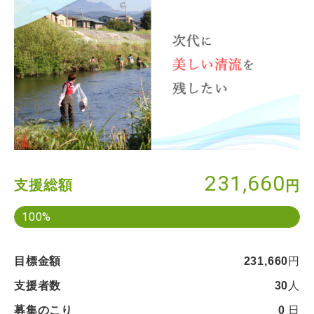
231,660
支援総額
円
100%
目標金額
231,660
円
支援者数
30
人
募集のこり
0
日