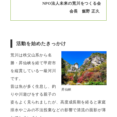
NPO法人未来の荒川をつくる会
会長 飯野 正久
活動を始めたきっかけ
荒川は秩父山系から名
勝・昇仙峡を経て甲府市
を縦貫している一級河川
です。
昔は魚が多く生息し、釣
昇仙峡
りや川遊びをする親子の
姿もよく見られましたが、高度成長期を経ると家庭
排水やごみの不法投棄などの影響で清流の面影が薄