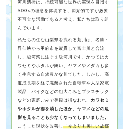
河川清掃は、持続可能な世界の実現を目指す
SDGsの理念を体現する、原始的ですが必要
不可欠な活動であると考え、私たちは取り組
んでいます。
私たちの住む山梨県を流れる荒川は、名勝・
昇仙峡から甲府市を縦貫して富士川と合流
し、駿河湾に注ぐ１級河川です。かつてはカ
ワセミやホタルが舞い、ヤマメやメダカも多
く生息する自然豊かな川でした。しかし、高
度成長期を経て廃棄された自転車や大型家電
製品、バイクなどの粗大ごみとプラスチック
などの家庭ごみで美観は損なわれ、
カワセミ
やホタルが姿を消したほか、ヤマメなどの魚
影を見ることも少なくなってしまいました。
こうした現状を改善し
「今よりも美しい故郷