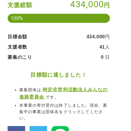
434,000
支援総額
円
100%
目標金額
434,000
円
支援者数
41
人
募集のこり
0
日
目標額に達しました！
特定非営利活動法人みんなの
募集団体は
進路委員会
です。
本事業の寄付受付は終了しました。現在、募
集中の事業は団体名をクリックしてくださ
い。