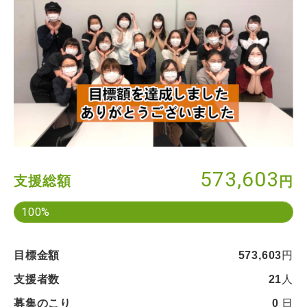
573,603
支援総額
円
100%
目標金額
573,603
円
支援者数
21
人
募集のこり
0
日