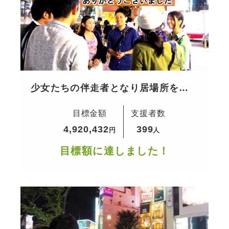
少女たちの伴走者となり居場所を提
供
目標金額
支援者数
4,920,432
399
円
人
目標額に達しました！