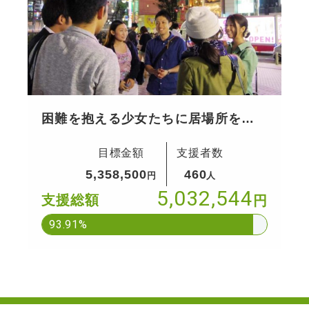
困難を抱える少女たちに居場所を提
供
目標金額
支援者数
5,358,500
460
円
人
5,032,544
支援総額
円
93.91%