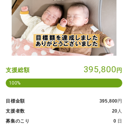
395,800
支援総額
円
100%
目標金額
395,800
円
支援者数
20
人
募集のこり
0
日