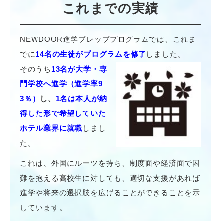
これまでの実績
NEWDOOR進学プレッププログラムでは、これま
でに
14名の生徒がプログラムを修了
しました。
そのうち
13名が大学・専
門学校へ進学（進学率9
3％）
し、
1名は本人が納
得した形で希望していた
ホテル業界に就職
しまし
た。
これは、外国にルーツを持ち、制度面や経済面で困
難を抱える高校生に対しても、適切な支援があれば
進学や将来の選択肢を広げることができることを示
しています。