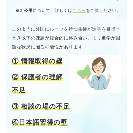
※2
公用
について、詳しくは
こちら
をご覧ください。
このように外国にルーツを持つ生徒が進学を目指す
とき以下の課題が複合的に絡み合い、より進学が困
難な状況に陥る可能性があります。
① 情報取得の壁
② 保護者の理解
不足
③ 相談の場の不足
④日本語習得の壁