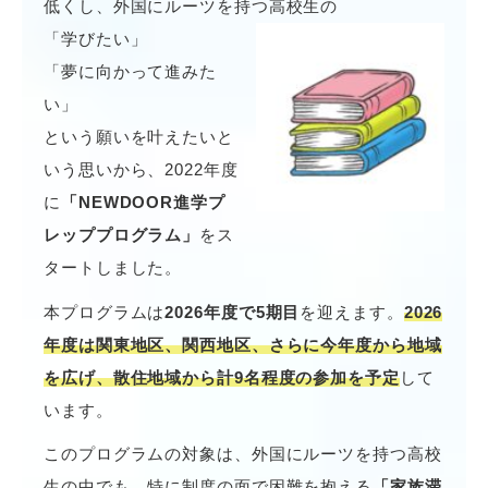
低くし、外国にルーツを持つ高校生の
「学びたい」
「夢に向かって進みた
い」
という願いを叶えたいと
いう思いから、2022年度
に
「NEWDOOR進学プ
レッププログラム」
をス
タートしました。
本プログラムは
2026年度で5期目
を迎えます。
2026
年度は関東地区、関西地区、さらに今年度から地域
を広げ、散住地域から計9名程度の参加を予定
して
います。
このプログラムの対象は、外国にルーツを持つ高校
生の中でも、特に制度の面で困難を抱える
「家族滞