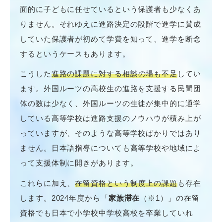
面的に子どもに任せているという保護者も少なくあ
りません。それゆえに進路決定の段階で進学に賛成
していた保護者が初めて学費を知って、進学を断念
するというケースもあります。
こうした
進路の課題に対する相談の場も不足
してい
ます。外国ルーツの高校生の進路を支援する民間団
体の数は少なく、外国ルーツの生徒が集中的に通学
している高等学校は進路支援のノウハウが積み上が
っていますが、そのような高等学校ばかりではあり
ません。日本語指導についても高等学校や地域によ
って支援体制に開きがあります。
これらに加え、
在留資格という制度上の課題
も存在
します。2024年度から「
家族滞在
（※1）」の在留
資格でも日本で小学校中学校高校を卒業していれ