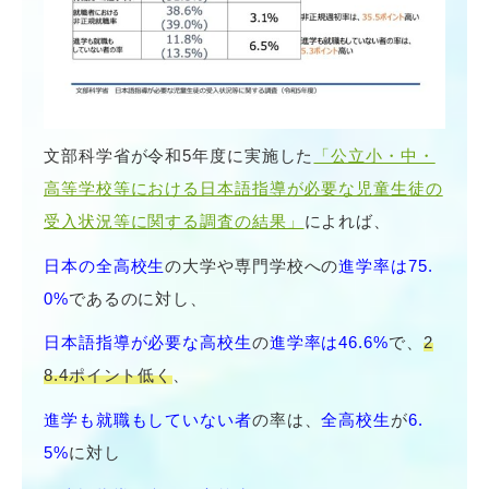
文部科学省が令和5年度に実施した
「公立小・中・
高等学校等における日本語指導が必要な児童生徒の
受入状況等に関する調査の結果」
によれば、
日本の全高校生
の大学や専門学校への
進学率は75.
0%
であるのに対し、
日本語指導が必要な高校生
の
進学率は46.6%
で、
2
8.4ポイント低く
、
進学も就職もしていない者
の率は、
全高校生
が
6.
5%
に対し