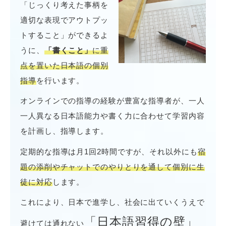
「じっくり考えた事柄を
適切な表現でアウトプッ
トすること」ができるよ
うに、
「書くこと」
に重
点を置いた日本語の個別
指導
を行います。
オンラインでの指導の経験が豊富な指導者が、一人
一人異なる日本語能力や書く力に合わせて学習内容
を計画し、指導します。
定期的な指導は月1回2時間ですが、それ以外にも
宿
題の添削やチャットでのやりとりを通して個別に生
徒に対応
します。
これにより、日本で進学し、社会に出ていくうえで
「日本語習得の壁」
避けては通れない