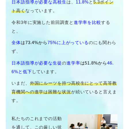
日本語指導が必要な高校生
は、
11.8%
と
5.3ポイン
ト高く
なっています。
令和3年に実施した前回調査と
進学率を比較
する
と、
全体
は73.4%から
75%に上がっている
のにも関わら
ず、
日本語指導が必要な生徒
の
進学率
は51.8%から
46.
6%と低下
しています。
いまだ、
外国にルーツを持つ高校生にとって高等教
育機関への進学は困難な状況
が続いていると言えま
す。
私たちのこれまでの活動
を通して、この厳しい状