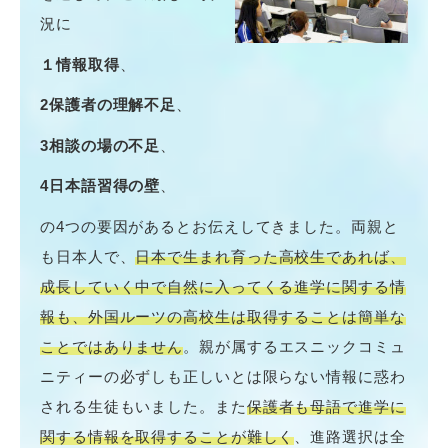
況に
１情報取得
、
2保護者の理解不足
、
3相談の場の不足
、
4日本語習得の壁
、
の4つの要因があるとお伝えしてきました。両親と
も日本人で、
日本で生まれ育った高校生であれば、
成長していく中で自然に入ってくる進学に関する情
報も、外国ルーツの高校生は取得することは簡単な
ことではありません
。親が属するエスニックコミュ
ニティーの必ずしも正しいとは限らない情報に惑わ
される生徒もいました。また
保護者も母語で進学に
関する情報を取得することが難しく
、進路選択は全