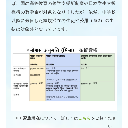
ば、国の高等教育の修学支援新制度や日本学生支援
機構の奨学金が対象となりましたが、依然、中学校
以降に来日した家族滞在の生徒や
公用
（※2）の生
徒は対象外となっています。
※1
家族滞在
について、詳しくは
こちら
をご覧くださ
い。