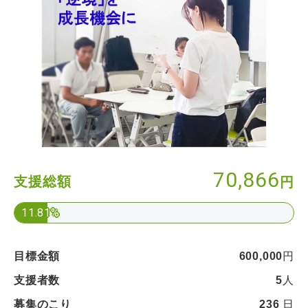
70,866
支援総額
円
11.81%
目標金額
600,000
円
支援者数
5
人
募集のこり
236
日