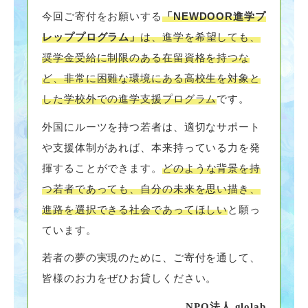
今回ご寄付をお願いする
「NEWDOOR進学プ
レッププログラム」
は、進学を希望しても、
奨学金受給に制限のある在留資格を持つな
ど、非常に困難な環境にある高校生を対象と
した学校外での進学支援プログラム
です。
外国にルーツを持つ若者は、適切なサポート
や支援体制があれば、本来持っている力を発
揮することができます。
どのような背景を持
つ若者であっても、自分の未来を思い描き、
進路を選択できる社会であってほしい
と願っ
ています。
若者の夢の実現のために、ご寄付を通して、
皆様のお力をぜひお貸しください。
NPO法人 glolab