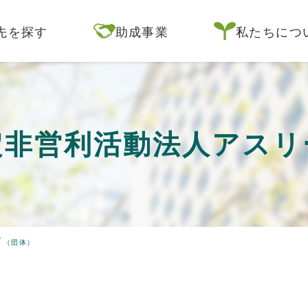
先を探す
助成事業
私たちにつ
定非営利活動法人アスリ
ド
（団体）