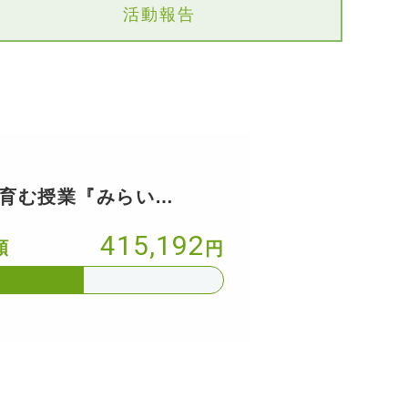
活動報告
を育む授業『みらい
415,192
額
円