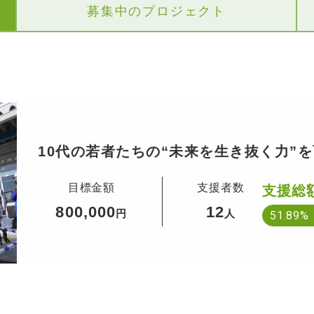
募集中のプロジェクト
10代の若者たちの“未来を生き抜く力”
teacher』
目標金額
支援者数
支援総
800,000
12
円
人
51.89%